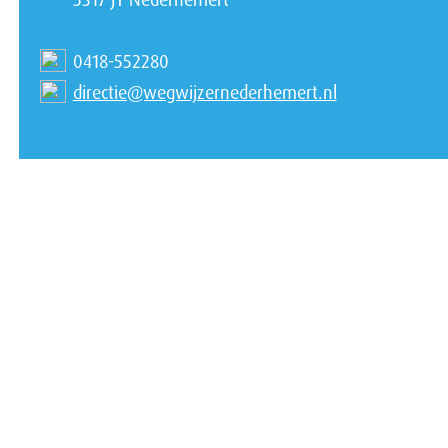
0418-552280
directie@wegwijzernederhemert.nl