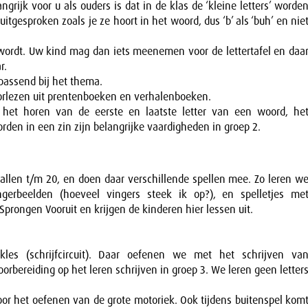
ngrijk voor u als ouders is dat in de klas de ‘kleine letters’ worde
tgesproken zoals je ze hoort in het woord, dus ‘b’ als ‘buh’ en nie
wordt. Uw kind mag dan iets meenemen voor de lettertafel en daa
r.
passend bij het thema.
voorlezen uit prentenboeken en verhalenboeken.
 het horen van de eerste en laatste letter van een woord, he
den in een zin zijn belangrijke vaardigheden in groep 2.
etallen t/m 20, en doen daar verschillende spellen mee. Zo leren w
ngerbeelden (hoeveel vingers steek ik op?), en spelletjes me
rongen Vooruit en krijgen de kinderen hier lessen uit.
kles (schrijfcircuit). Daar oefenen we met het schrijven va
orbereiding op het leren schrijven in groep 3. We leren geen letter
r het oefenen van de grote motoriek. Ook tijdens buitenspel kom