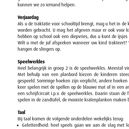
kunnen we zo iemand helpen.
Verjaardag
Als u de traktatie voor schooltijd brengt, mag u het in d
worden gebracht. U mag het afgeven maar er ook voor ki
hebben op school ook een diepvries, dus u kunt de ijsjes
Wilt u met de juf afspreken wanneer uw kind trakteert? 
hangen de slingers op.
Speelwerkles
Heel belangrijk in groep 2 is de speelwerkles. Meestal v
Met behulp van een planbord kiezen de kinderen stee
gespeeld. Sommige hoeken zijn verplicht, andere hoeken z
keer spelen met de spellen op de blauwe mat of in een a
een schrijfcircuit i.p.v. de speelwerkles. Daarin staan d
spelen in de zandtafel, de mooiste kralenplanken maken 
Taal
Bij taal komen de volgende onderdelen wekelijks terug:
Geletterdheid: heel speels gaan we aan de slag met le