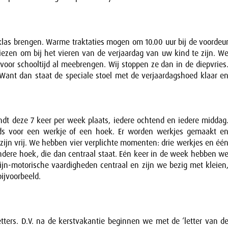
e klas brengen. Warme traktaties mogen om 10.00 uur bij de voordeu
ezen om bij het vieren van de verjaardag van uw kind te zijn. W
 voor schooltijd al meebrengen. Wij stoppen ze dan in de diepvries
Want dan staat de speciale stoel met de verjaardagshoed klaar e
indt deze 7 keer per week plaats, iedere ochtend en iedere middag
ds voor een werkje of een hoek. Er worden werkjes gemaakt e
ijn vrij. We hebben vier verplichte momenten: drie werkjes en éé
ndere hoek, die dan centraal staat. Eén keer in de week hebben w
e fijn-motorische vaardigheden centraal en zijn we bezig met kleien
bijvoorbeeld.
tters. D.V. na de kerstvakantie beginnen we met de ‘letter van d