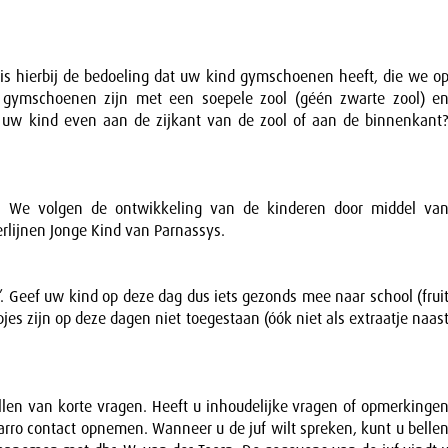
s hierbij de bedoeling dat uw kind gymschoenen heeft, die we o
t gymschoenen zijn met een soepele zool (géén zwarte zool) e
n uw kind even aan de zijkant van de zool of aan de binnenkant
. We volgen de ontwikkeling van de kinderen door middel va
eerlijnen Jonge Kind van Parnassys.
g’. Geef uw kind op deze dag dus iets gezonds mee naar school (frui
es zijn op deze dagen niet toegestaan (óók niet als extraatje naas
tellen van korte vragen. Heeft u inhoudelijke vragen of opmerkinge
Parro contact opnemen. Wanneer u de juf wilt spreken, kunt u belle