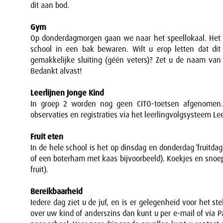
dit aan bod.
Gym
Op donderdagmorgen gaan we naar het speellokaal. Het i
school in een bak bewaren. Wilt u erop letten dat di
gemakkelijke sluiting (géén veters)? Zet u de naam va
Bedankt alvast!
Leerlijnen Jonge Kind
In groep 2 worden nog geen CITO-toetsen afgenomen
observaties en registraties via het leerlingvolgsysteem L
Fruit eten
In de hele school is het op dinsdag en donderdag ‘fruitda
of een boterham met kaas bijvoorbeeld). Koekjes en snoepj
fruit).
Bereikbaarheid
Iedere dag ziet u de juf, en is er gelegenheid voor het s
over uw kind of anderszins dan kunt u per e-mail of via 