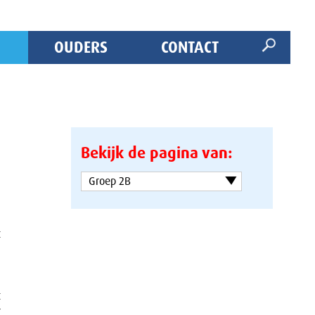
OUDERS
CONTACT
s
Bekijk de pagina van:
n
n
Groep 2B
t
t
r