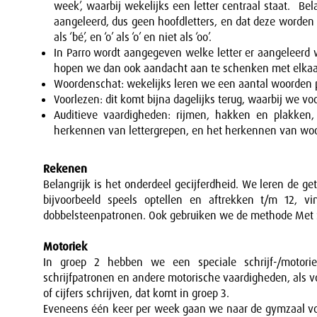
week’, waarbij wekelijks een letter centraal staat. Bela
aangeleerd, dus geen hoofdletters, en dat deze worden ui
als ‘bé’, en ‘o’ als ‘o’ en niet als ‘oo’.
In Parro wordt aangegeven welke letter er aangeleerd 
hopen we dan ook aandacht aan te schenken met elkaa
Woordenschat: wekelijks leren we een aantal woorden 
Voorlezen: dit komt bijna dagelijks terug, waarbij we 
Auditieve vaardigheden: rijmen, hakken en plakken,
herkennen van lettergrepen, en het herkennen van woor
Rekenen
Belangrijk is het onderdeel gecijferdheid. We leren de g
bijvoorbeeld speels optellen en aftrekken t/m 12, vi
dobbelsteenpatronen. Ook gebruiken we de methode Met Sp
Motoriek
In groep 2 hebben we een speciale schrijf-/motorie
schrijfpatronen en andere motorische vaardigheden, als vo
of cijfers schrijven, dat komt in groep 3.
Eveneens één keer per week gaan we naar de gymzaal voo