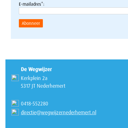
E-mailadres*:
Abonneer
De Wegwijzer
Kerkplein 2a
5317 JT Nederhemert
0418-552280
directie@wegwijzernederhemert.nl